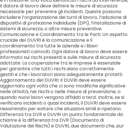
e Protezione: Una volta identificati i rischi da interferenze,
il datore di lavoro deve definire le misure di sicurezza
necessarie per prevenire gli incidenti. Queste possono
includere l’organizzazione dei turni di lavoro, l’adozione di
dispositivi di protezione individuale (DPI), l’installazione di
sistemi di sicurezza, o altre misure preventive.
Comunicazione e Coordinamento tra le Parti: Un aspetto
cruciale del DUVRI è la comunicazione e il
coordinamento tra tutte le aziende e i liberi
professionisti coinvolti. Ogni datore di lavoro deve essere
informato sui rischi presenti e sulle misure di sicurezza
adottate. La cooperazione tra le imprese è essenziale
per garantire che tutti i rischi siano correttamente
gestiti e che i lavoratori siano adeguatamente protetti.
Aggiornamento del DUVRI: Il DUVRI deve essere
aggiornato ogni volta che ci sono modifiche significative
nelle attività, nei rischi o nelle misure di prevenzione, o
quando nuovi lavori vengono affidati a terzi. Inoltre, se si
verificano incidenti o quasi incidenti, il DUVRI deve essere
riesaminato per evitare che situazioni simili si ripetano.
Differenza tra DVR e DUVRI Un punto fondamentale da
chiarire è la differenza tra DVR (Documento di
Valutazione dei Rischi) e DUVRI, due documenti che, pur