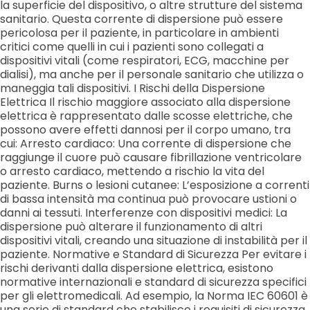
la superficie del dispositivo, o altre strutture del sistema
sanitario. Questa corrente di dispersione può essere
pericolosa per il paziente, in particolare in ambienti
critici come quelli in cui i pazienti sono collegati a
dispositivi vitali (come respiratori, ECG, macchine per
dialisi), ma anche per il personale sanitario che utilizza o
maneggia tali dispositivi. I Rischi della Dispersione
Elettrica Il rischio maggiore associato alla dispersione
elettrica è rappresentato dalle scosse elettriche, che
possono avere effetti dannosi per il corpo umano, tra
cui: Arresto cardiaco: Una corrente di dispersione che
raggiunge il cuore può causare fibrillazione ventricolare
o arresto cardiaco, mettendo a rischio la vita del
paziente. Burns o lesioni cutanee: L’esposizione a correnti
di bassa intensità ma continua può provocare ustioni o
danni ai tessuti. Interferenze con dispositivi medici: La
dispersione può alterare il funzionamento di altri
dispositivi vitali, creando una situazione di instabilità per il
paziente. Normative e Standard di Sicurezza Per evitare i
rischi derivanti dalla dispersione elettrica, esistono
normative internazionali e standard di sicurezza specifici
per gli elettromedicali. Ad esempio, la Norma IEC 60601 è
una serie di standard che stabilisce i requisiti di sicurezza