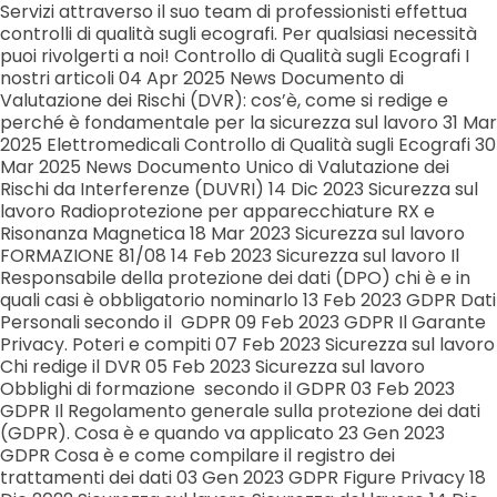
Servizi attraverso il suo team di professionisti effettua
controlli di qualità sugli ecografi. Per qualsiasi necessità
puoi rivolgerti a noi! Controllo di Qualità sugli Ecografi I
nostri articoli 04 Apr 2025 News Documento di
Valutazione dei Rischi (DVR): cos’è, come si redige e
perché è fondamentale per la sicurezza sul lavoro 31 Mar
2025 Elettromedicali Controllo di Qualità sugli Ecografi 30
Mar 2025 News Documento Unico di Valutazione dei
Rischi da Interferenze (DUVRI) 14 Dic 2023 Sicurezza sul
lavoro Radioprotezione per apparecchiature RX e
Risonanza Magnetica 18 Mar 2023 Sicurezza sul lavoro
FORMAZIONE 81/08 14 Feb 2023 Sicurezza sul lavoro Il
Responsabile della protezione dei dati (DPO) chi è e in
quali casi è obbligatorio nominarlo 13 Feb 2023 GDPR Dati
Personali secondo il GDPR 09 Feb 2023 GDPR Il Garante
Privacy. Poteri e compiti 07 Feb 2023 Sicurezza sul lavoro
Chi redige il DVR 05 Feb 2023 Sicurezza sul lavoro
Obblighi di formazione secondo il GDPR 03 Feb 2023
GDPR Il Regolamento generale sulla protezione dei dati
(GDPR). Cosa è e quando va applicato 23 Gen 2023
GDPR Cosa è e come compilare il registro dei
trattamenti dei dati 03 Gen 2023 GDPR Figure Privacy 18