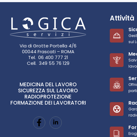
Attività
Sic
Gest
sul 
Via di Grotte Portella 4/6
00044 Frascati – ROMA
Med
Tel. 06 400 777 21
Salv
Cell. 349 55 76 129
lavo
Ser
MEDICINA DEL LAVORO
Offr
SICUREZZA SUL LAVORO
part
RADIOPROTEZIONE
FORMAZIONE DEI LAVORATORI
Rad
Gara
radi
Fo
Erog