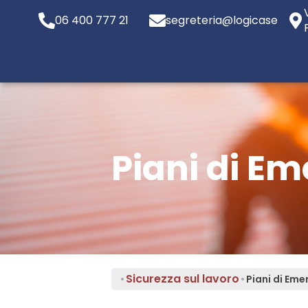
06 400 777 21
segreteria@logicaservizi.e
Piani di E
Sicurezza sul lavoro
•
•
Piani di Em