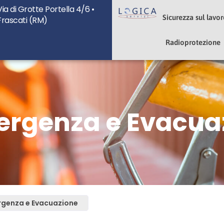
Via di Grotte Portella 4/6 •
u
Sicurezza sul lavo
Frascati (RM)
Radioprotezione
mergenza e Evacua
ergenza e Evacuazione