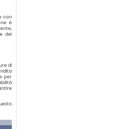
ne con
ione è
ente,
te dei
ure di
ondita
 e per
ilità
antire
questo