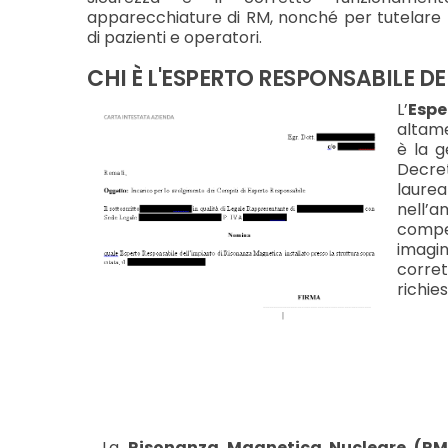
apparecchiature di RM, nonché per tutelare 
di pazienti e operatori.
CHI È L'ESPERTO RESPONSABILE DE
L’
Espe
altame
è la g
Decret
laure
nell’
compet
imagi
corre
richies
La
Risonanza Magnetica Nucleare (R