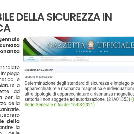
LE DELLA SICUREZZA IN
CA
4 gennaio
icurezza
sonanza
ntitolato
e impiego
netica e
hiature a
gette ad
da per la
zzo della
nitarie.
l Decreto
le della
ntire la
o delle