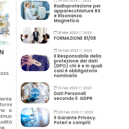
14 Dic 2023
2023
Radioprotezione per
apparecchiature RX
e Risonanza
Magnetica
18 Mar 2023
2023
FORMAZIONE 81/08
IN
14 Feb 2023
2023
Il Responsabile della
protezione dei dati
(DPO) chi è e in quali
casi è obbligatorio
ezza.
nominarlo
13 Feb 2023
2023
Dati Personali
secondo il GDPR
biente
nformi
ane e
09 Feb 2023
2023
tinuo
Il Garante Privacy.
ualità
Poteri e compiti
ne.