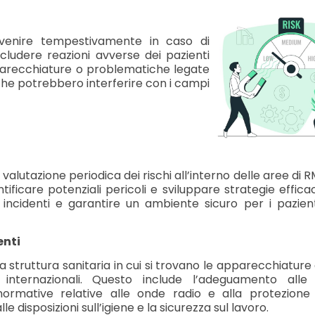
rvenire tempestivamente in caso di
cludere reazioni avverse dei pazienti
pparecchiature o problematiche legate
i che potrebbero interferire con i campi
alutazione periodica dei rischi all’interno delle aree di RM
ificare potenziali pericoli e sviluppare strategie effica
li incidenti e garantire un ambiente sicuro per i pazient
enti
a struttura sanitaria in cui si trovano le apparecchiature
 internazionali. Questo include l’adeguamento alle 
 normative relative alle onde radio e alla protezione 
le disposizioni sull’igiene e la sicurezza sul lavoro.