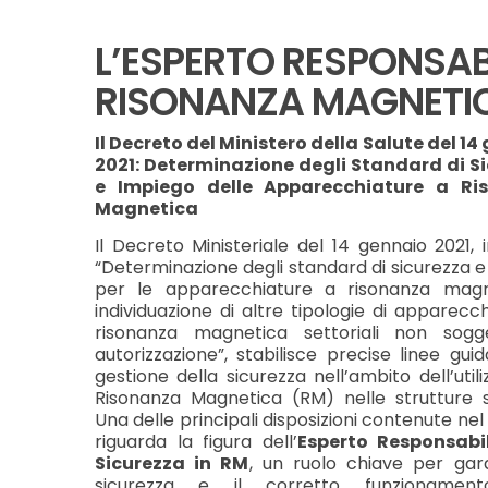
L’ESPERTO RESPONSABI
RISONANZA MAGNETI
Il Decreto del Ministero della Salute del 1
2021: Determinazione degli Standard di S
e Impiego delle Apparecchiature a Ri
Magnetica
Il Decreto Ministeriale del 14 gennaio 2021, i
“Determinazione degli standard di sicurezza 
per le apparecchiature a risonanza mag
individuazione di altre tipologie di apparecc
risonanza magnetica settoriali non sog
autorizzazione”, stabilisce precise linee gui
gestione della sicurezza nell’ambito dell’utili
Risonanza Magnetica (RM) nelle strutture sa
Una delle principali disposizioni contenute ne
riguarda la figura dell’
Esperto Responsabi
Sicurezza in RM
, un ruolo chiave per gara
sicurezza e il corretto funzionament