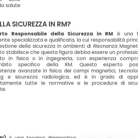
la salute
LLA SICUREZZA IN RM?
rto Responsabile della Sicurezza in RM
è una f
nte specializzata e qualificata, la cui responsabilità prin
estione della sicurezza in ambienti di Risonanza Magneti
o stabilisce che questa figura debba essere un professi
ato in fisica o in ingegneria, con esperienza compr
ambito specifico della RM. Questo esperto pos
enze avanzate in fisica dei campi magnetici, tecnolog
ng e sicurezza radiologica, ed è in grado di appl
ttamente tutte le normative e le procedure di sicu
te.
MN)
è una tecnica diagnostica