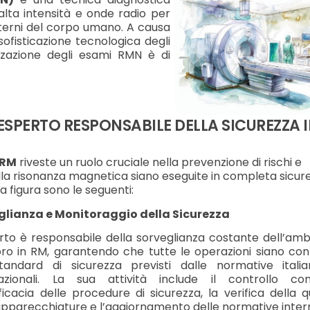
lta intensità e onde radio per
nterni del corpo umano. A causa
ofisticazione tecnologica degli
izzazione degli esami RMN è di
'ESPERTO RESPONSABILE DELLA SICUREZZA 
 RM
riveste un ruolo cruciale nella prevenzione di rischi e
 alla risonanza magnetica siano eseguite in completa sicur
ta figura sono le seguenti:
glianza e Monitoraggio della Sicurezza
rto è responsabile della sorveglianza costante dell’am
oro in RM, garantendo che tutte le operazioni siano co
standard di sicurezza previsti dalle normative itali
nazionali. La sua attività include il controllo con
fficacia delle procedure di sicurezza, la verifica della q
apparecchiature e l’aggiornamento delle normative inter