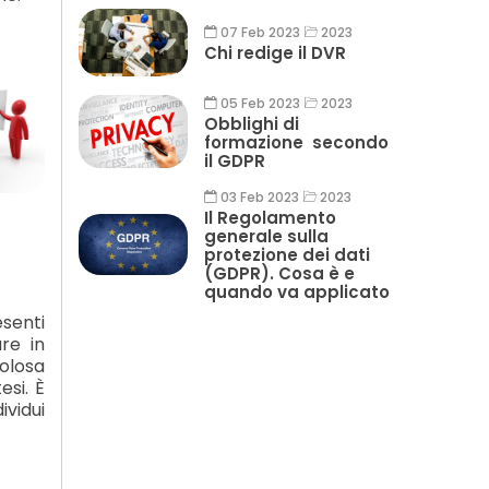
07 Feb 2023
2023
Chi redige il DVR
05 Feb 2023
2023
Obblighi di
formazione secondo
il GDPR
03 Feb 2023
2023
Il Regolamento
generale sulla
protezione dei dati
(GDPR). Cosa è e
quando va applicato
esenti
re in
olosa
esi. È
ividui