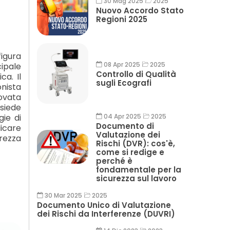
30 Mag 2025
2025
Nuovo Accordo Stato
Regioni 2025
igura
08 Apr 2025
2025
cipale
Controllo di Qualità
ca. Il
sugli Ecografi
onista
ovata
siede
04 Apr 2025
2025
ie di
Documento di
icare
Valutazione dei
rezza
Rischi (DVR): cos'è,
come si redige e
perché è
fondamentale per la
sicurezza sul lavoro
30 Mar 2025
2025
Documento Unico di Valutazione
dei Rischi da Interferenze (DUVRI)