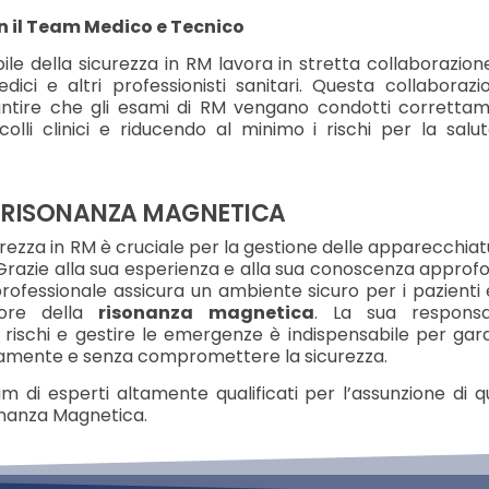
n il Team Medico e Tecnico
ile della sicurezza in RM lavora in stretta collaborazio
edici e altri professionisti sanitari. Questa collaboraz
antire che gli esami di RM vengano condotti correttam
colli clinici e riducendo al minimo i rischi per la salu
N RISONANZA MAGNETICA
urezza in RM è cruciale per la gestione delle apparecchiat
Grazie alla sua esperienza e alla sua conoscenza approf
professionale assicura un ambiente sicuro per i pazienti
tore della
risonanza magnetica
. La sua responsab
i rischi e gestire le emergenze è indispensabile per gar
ttamente e senza compromettere la sicurezza.
am di esperti altamente qualificati per l’assunzione di 
sonanza Magnetica.