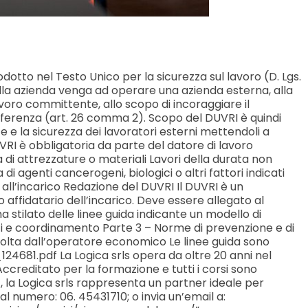
dotto nel Testo Unico per la sicurezza sul lavoro (D. Lgs.
 della azienda venga ad operare una azienda esterna, alla
lavoro committente, allo scopo di incoraggiare il
erferenza (art. 26 comma 2). Scopo del DUVRI è quindi
te e la sicurezza dei lavoratori esterni mettendoli a
RI è obbligatoria da parte del datore di lavoro
ra di attrezzature o materiali Lavori della durata non
i agenti cancerogeni, biologici o altri fattori indicati
 all’incarico Redazione del DUVRI Il DUVRI è un
affidatario dell’incarico. Deve essere allegato al
a stilato delle linee guida indicante un modello di
ifici e coordinamento Parte 3 – Norme di prevenzione e di
svolta dall’operatore economico Le linee guida sono
681.pdf La Logica srls opera da oltre 20 anni nel
 Accreditato per la formazione e tutti i corsi sono
 , la Logica srls rappresenta un partner ideale per
al numero: 06. 45431710; o invia un’email a: