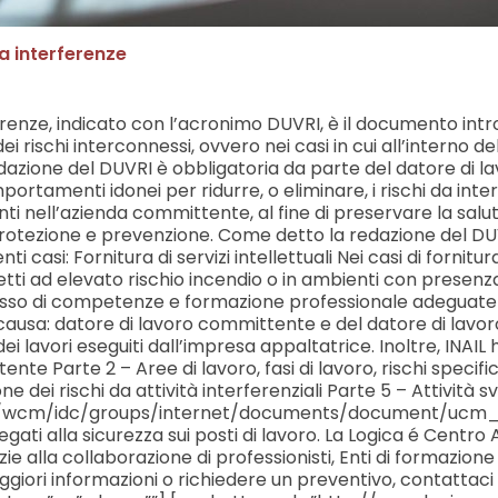
a interferenze
erenze, indicato con l’acronimo DUVRI, è il documento intro
ei rischi interconnessi, ovvero nei casi in cui all’interno
 redazione del DUVRI è obbligatoria da parte del datore di 
rtamenti idonei per ridurre, o eliminare, i rischi da int
nti nell’azienda committente, al fine di preservare la salu
rotezione e prevenzione. Come detto la redazione del DUV
casi: Fornitura di servizi intellettuali Nei casi di fornitu
tti ad elevato rischio incendio o in ambienti con presenza d
 possesso di competenze e formazione professionale adeguate
ausa: datore di lavoro committente e del datore di lavoro 
lavori eseguiti dall’impresa appaltatrice. Inoltre, INAIL h
tente Parte 2 – Aree di lavoro, fasi di lavoro, rischi spec
dei rischi da attività interferenziali Parte 5 – Attività 
t_web/wcm/idc/groups/internet/documents/document/ucm_124
egati alla sicurezza sui posti di lavoro. La Logica é Centro
e alla collaborazione di professionisti, Enti di formazione
ggiori informazioni o richiedere un preventivo, contattaci 