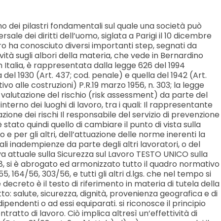
o dei pilastri fondamentali sul quale una società può
ale dei diritti dell’uomo, siglata a Parigi il 10 dicembre
oro ha conosciuto diversi importanti step, segnati da
ità sugli albori della materia, che vede in Bernardino
n Italia, è rappresentata dalla legge 626 del 1994
 del 1930 (Art. 437; cod. penale) e quella del 1942 (Art.
tivo alle costruzioni) P.R.19 marzo 1956, n. 303; la legge
a valutazione del rischio (risk assessment) da parte del
nterno dei luoghi di lavoro, tra i quali: Il rappresentante
zione dei rischi Il responsabile del servizio di prevenzione
tato quindi quello di cambiare il punto di vista sulla
 e per gli altri, dell’attuazione delle norme inerenti la
ali inadempienze da parte degli altri lavoratori, o del
tiva attuale sulla Sicurezza sul Lavoro TESTO UNICO sulla
2008, si è abrogato ed armonizzato tutto il quadro normativo
4/56, 303/56, e tutti gli altri d.lgs. che nel tempo si
creto è il testo di riferimento in materia di tutela della
tto: salute, sicurezza, dignità, provenienza geografica e di
 dipendenti o ad essi equiparati. si riconosce il principio
ntratto di lavoro. Ciò implica altresì un’effettività di