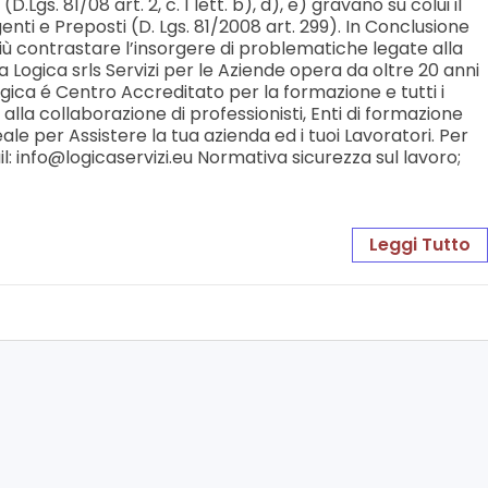
D.Lgs. 81/08 art. 2, c. 1 lett. b), d), e) gravano su colui il
igenti e Preposti (D. Lgs. 81/2008 art. 299). In Conclusione
più contrastare l’insorgere di problematiche legate alla
 La Logica srls Servizi per le Aziende opera da oltre 20 anni
Logica é Centro Accreditato per la formazione e tutti i
alla collaborazione di professionisti, Enti di formazione
e per Assistere la tua azienda ed i tuoi Lavoratori. Per
l: info@logicaservizi.eu Normativa sicurezza sul lavoro;
Leggi Tutto