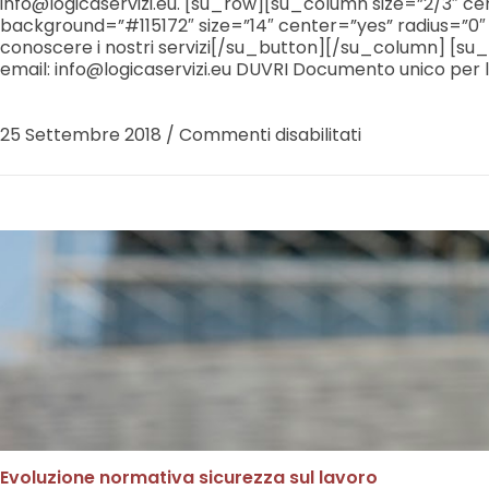
info@logicaservizi.eu. [su_row][su_column size=”2/3″ cen
background=”#115172″ size=”14″ center=”yes” radius=”0″
conoscere i nostri servizi[/su_button][/su_column] [su_co
email: info@logicaservizi.eu DUVRI Documento unico per l
25 Settembre 2018
/
Commenti disabilitati
Evoluzione normativa sicurezza sul lavoro