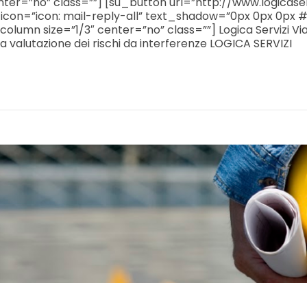
ter=”no” class=””] [su_button url=”http://www.logicaserv
 icon=”icon: mail-reply-all” text_shadow=”0px 0px 0px 
lumn size=”1/3″ center=”no” class=””] Logica Servizi Via 
a valutazione dei rischi da interferenze LOGICA SERVIZI