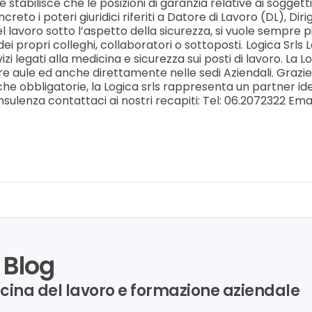
e stabilisce che le posizioni di garanzia relative ai soggetti (
creto i poteri giuridici riferiti a Datore di Lavoro (DL), Dir
l lavoro sotto l’aspetto della sicurezza, si vuole sempre 
 dei propri colleghi, collaboratori o sottoposti. Logica Srls
zi legati alla medicina e sicurezza sui posti di lavoro. La 
re aule ed anche direttamente nelle sedi Aziendali. Grazie 
 obbligatorie, la Logica srls rappresenta un partner ideal
sulenza contattaci ai nostri recapiti: Tel: 06.2072322 Emai
 Blog
icina del lavoro e formazione aziendale