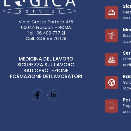
Sic
Gest
sul 
Via di Grotte Portella 4/6
00044 Frascati – ROMA
Med
Tel. 06 400 777 21
Salv
Cell. 349 55 76 129
lavo
Ser
MEDICINA DEL LAVORO
Offr
SICUREZZA SUL LAVORO
part
RADIOPROTEZIONE
FORMAZIONE DEI LAVORATORI
Rad
Gara
radi
Fo
Erog
cors