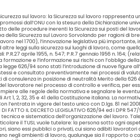
urezza sul lavoro: la Sicurezza sul lavoro rappresenta un
 promossi dall’ONU con la stesura della Dichiarazione univers
etto delle procedure inerenti la Sicurezza sui posti del lav
a della Sicurezza sul Lavoro Sorvolando per ragioni di brev
voro nel 1700), l’innovazione legislativa più importante, i
ltre leggi sulla sicurezza sui luoghi di lavoro, come quella
: P.R.27 aprile 1955, n. 547; P.R.7 gennaio 1956 n. 164; (rela
a formazione e l’informazione sui rischi con l’obbligo dell
 legge 626/94 sono stati l’introduzione di nuove figure all’i
i stessi e consultato preventivamente nei processi di valuta
 consulenza in posizione di neutralità Merito della 626 è s
el lavoratore nel processo di controllo e verifica, per esso
 adempiere alle regole della normativa e segnalare le eventu
 Art 1, 2, 32, 35 e 41 della Costituzione italiana. La norma
. Con l’entrata in vigore del testo unico con D.lgs. 81 nel 
I FATTO IL DECRETO LEGISLATIVO 626/94 ed i DPR 547/55, 16
nica e sistematica dell’organizzazione del lavoro. Tale de
articolare il TUSL vuole tutelare: la persona sotto ogni aspe
ri, siano essi pubblici o privati, cui siano adibiti lavoratori
erano negli ambienti di lavoro, qualunque sia il rapporto o co