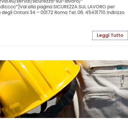
izi.eu/servizi/sicurezza-sul-lavoro/”
#d1cccc”]Vai alla pagina SICUREZZA SUL LAVORO per
degli Ontani 34 – 00172 Roma Tel: 06. 45431710 Indirizzo
Leggi Tutto