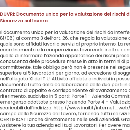
DUVRI: Documento unico per la valutazione dei rischi d
Sicurezza sul lavoro
Il documento unico per la valutazione dei rischi da interf
81/08) al comma 3 dell’art. 26, che regola la valutazione d
quale sono affidati lavori o servizi al proprio interno. La
coordinamento e la cooperazione, favorendo inoltre compo
quello di informare l’azienda appaltatrice dei rischi prese
conoscenza delle procedure messe in atto in termini di p
committente, tale obbligo però non è presente nei seguenti 
superiore ai 5 lavoratori per giorno, ad eccezione di sogge
nell’allegato XI del T.U. Attività affidate a individui in
documento frutto della collaborazione delle due parti in c
contratto di appalto e corrispondente all’avanzamento dei 
riferimento, suddiviso in 5 parti: Parte 1 – Azienda Commit
emergenza adottate presso l’azienda Parte 4 – Valutazione 
scaricabili dall’indirizzo: http://www.inail.it/interne
campo della Sicurezza del Lavoro, fornendo tutti i servizi l
CERTIFICATI anche direttamente nelle sedi Aziendali. Grazi
Assistere la tua azienda ed i tuoi Lavoratori. Per avere ma