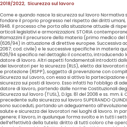
2018/2022
,
Sicurezza sul lavoro
Come e quando nasce la sicurezza sul lavoro Normativa sic
fondare il proprio progresso nel rispetto dei diritti umani,
1948. Il processo che porta alla situazione attuale di risp
articoli legislativi e armonizzazioni. STORIA contemporane
Ramazzini il precursore della materia (primo medico del la
(626/94) in attuazione di direttive europee. Successiva ad a
2087; cod. civile) e le successive specifiche in materia quali
626/94 specifica nel dettaglio il concetto, introducendo l
datore di lavoro. Altri aspetti fondamentali introdotti dalla
dei lavoratori per la sicurezza (RLS), eletto dai lavorator
e protezione (RSPP), soggetto di prevenzione con compiti di
Sicurezza sul Lavoro, con essa si attiva la partecipazione d
sicurezza sui posti di lavoro. Esso infatti ha l’obbligo di
datore di lavoro, partendo dalle norme Costituzionali degli
Sicurezza sul lavoro (TUSL), D.lgs. 81 del 2008 e ss. mm. ii
precedente sulla sicurezza sul lavoro SUPERANDO QUINDI D
sono succeduti, portando un adeguamento all’evoluzione tec
salute e sicurezza dei lavoratori nei luoghi di lavoro. In p
genere; il lavoro, in qualunque forma svolto e in tutti i setto
dell’effettività della tutela: diritto di tutti coloro che op