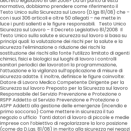
decreto legislativo 81 del 2008? Da un punto di vista
normativo, dobbiamo prendere come riferimento il
Testo Unico sulla Sicurezza sul Lavoro (D.lgs 81/08) che –
con i suoi 306 articoli e oltre 50 allegati – ne mette in
luce i punti salienti e le figure responsabili. Testo Unico
Sicurezza sul Lavoro – Il Decreto Legislativo 81/2008 Il
Testo Unico sulla salute e sicurezza sul lavoro si basa su
principi quali: la valutazione dei rischi per la salute e la
sicurezza l’eliminazione o riduzione dei rischi la
sostituzione dei rischi alla fonte l’utilizzo limitato di agenti
chimici, fisici e biologici sui luoghi di lavoro i controlli
sanitari periodici dei lavoratori la programmazione,
l’attuazione e la vigilanza sull’applicazione di misure di
sicurezza adatte. E inoltre, definisce le figure coinvolte:
Datore di Lavoro Medico Competente Dirigente per la
Sicurezza sul lavoro Preposto per la Sicurezza sul lavoro
Responsabile del Servizio Prevenzione e Protezione o
RSPP Addetto al Servizio Prevenzione e Protezione o
ASPP Addetti alla gestione delle emergenze (incendio e
primo soccorso) Come mettere in sicurezza il tuo
negozio o ufficio Tanti datori di lavoro di piccole e medie
imprese con l’obiettivo di regolarizzare la loro posizione
(come da D.Lgs. 81/08) in merito alla sicurezza nei negozi