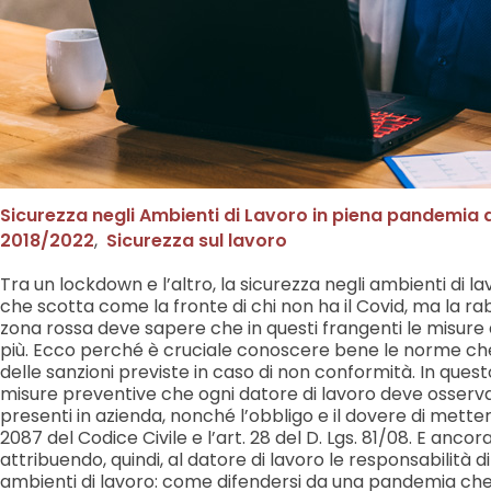
Sicurezza negli Ambienti di Lavoro in piena pandemi
2018/2022
,
Sicurezza sul lavoro
Tra un lockdown e l’altro, la sicurezza negli ambienti di 
che scotta come la fronte di chi non ha il Covid, ma la r
zona rossa deve sapere che in questi frangenti le misure 
più. Ecco perché è cruciale conoscere bene le norme che 
delle sanzioni previste in caso di non conformità. In questo
misure preventive che ogni datore di lavoro deve osservare 
presenti in azienda, nonché l’obbligo e il dovere di metter
2087 del Codice Civile e l’art. 28 del D. Lgs. 81/08. E anco
attribuendo, quindi, al datore di lavoro le responsabilità 
ambienti di lavoro: come difendersi da una pandemia che 