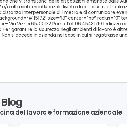
one che vi transitano, delle disposizioni emanate dalle Au
 e/o altri sintomi influenzali divieto di accesso nei locali 
 distanza interpersonale di 1 metro e di comunicare eventu
t” background=”#115172″ size=”18″ center=”no” radius=”0
Via Vizzini 65, 00132 Roma Tel: 06 45431710 Indirizzo emai
r garantire la sicurezza negli ambienti di lavoro è altresì 
 Non si accede in azienda nel caso in cui si registrasse una
 Blog
icina del lavoro e formazione aziendale