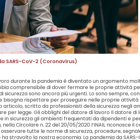
a da SARS-CoV-2 (Coronavirus)
lavoro durante la pandemia è diventato un argomento molto 
abbia comprensibile di dover fermare le proprie attività 
di sicurezza sono ancora più urgenti. Lo sono sempre, con
bisogna rispettare per proseguire nelle proprie attività 
 articolo, scritto da professionisti della sicurezza negli a
per legge. Gli obblighi del datore di lavoro Il datore di l
e in sicurezza gli ambienti frequentati da dipendenti e per
ra, nella Circolare n. 22 del 20/05/2020 l’INAIL riconosce i
di osservare tutte le norme di sicurezza, procedure, segnale
ha stravolto la nostra economia. La pandemia da SARS-CoV