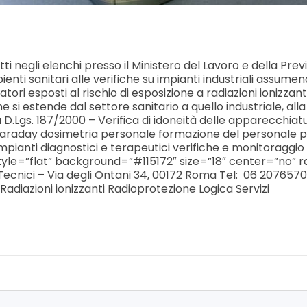
tti negli elenchi presso il Ministero del Lavoro e della Prev
nti sanitari alle verifiche su impianti industriali assumen
tori esposti al rischio di esposizione a radiazioni ionizzan
i estende dal settore sanitario a quello industriale, alla ri
à D.Lgs. 187/2000 – Verifica di idoneità delle apparecchiat
 di Faraday dosimetria personale formazione del personale 
u impianti diagnostici e terapeutici verifiche e monitorag
 style=”flat” background=”#115172″ size=”18″ center=”no
nici – Via degli Ontani 34, 00172 Roma Tel: 06 20765709 
Radiazioni ionizzanti Radioprotezione Logica Servizi