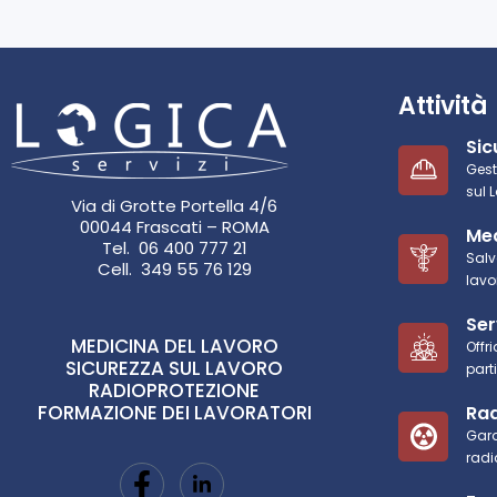
Attività
Sic
Gest
sul 
Via di Grotte Portella 4/6
00044 Frascati – ROMA
Med
Tel. 06 400 777 21
Salv
Cell. 349 55 76 129
lavo
Ser
MEDICINA DEL LAVORO
Offr
SICUREZZA SUL LAVORO
part
RADIOPROTEZIONE
FORMAZIONE DEI LAVORATORI
Rad
Gara
radi