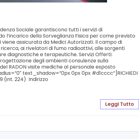
idenza Sociale garantiscono tutti i servizi di
do l’incarico della Sorveglianza Fisica per come previsto
ti viene assicurata da Medici Autorizzati. Il campo di
cerca, ai rivelatori di fumo radioattivi, alle sorgenti
ure diagnostiche e terapeutiche. Servizi Offerti:
progettazione degli ambienti consulenze sulla
gio del RADON visite mediche al personale esposto
” radius=”0″ text_shadow=”0px 0px 0px #d1cccc”]RICHIEDI
(int. 224) Indirizzo
Leggi Tutto