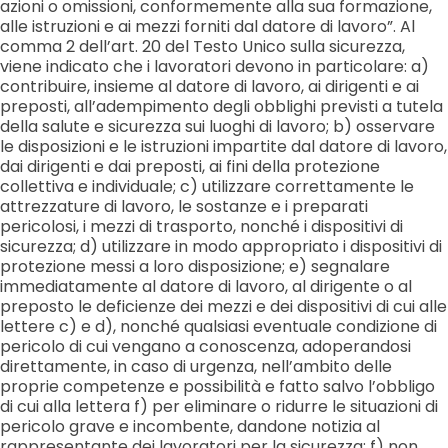
azioni o omissioni, conformemente alla sua formazione,
alle istruzioni e ai mezzi forniti dal datore di lavoro”. Al
comma 2 dell’art. 20 del Testo Unico sulla sicurezza,
viene indicato che i lavoratori devono in particolare: a)
contribuire, insieme al datore di lavoro, ai dirigenti e ai
preposti, all’adempimento degli obblighi previsti a tutela
della salute e sicurezza sui luoghi di lavoro; b) osservare
le disposizioni e le istruzioni impartite dal datore di lavoro,
dai dirigenti e dai preposti, ai fini della protezione
collettiva e individuale; c) utilizzare correttamente le
attrezzature di lavoro, le sostanze e i preparati
pericolosi, i mezzi di trasporto, nonché i dispositivi di
sicurezza; d) utilizzare in modo appropriato i dispositivi di
protezione messi a loro disposizione; e) segnalare
immediatamente al datore di lavoro, al dirigente o al
preposto le deficienze dei mezzi e dei dispositivi di cui alle
lettere c) e d), nonché qualsiasi eventuale condizione di
pericolo di cui vengano a conoscenza, adoperandosi
direttamente, in caso di urgenza, nell’ambito delle
proprie competenze e possibilità e fatto salvo l’obbligo
di cui alla lettera f) per eliminare o ridurre le situazioni di
pericolo grave e incombente, dandone notizia al
rappresentante dei lavoratori per la sicurezza; f) non