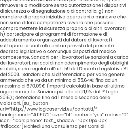
rimuovere o modificare senza autorizzazione i dispositivi
di sicurezza o di segnalazione o di controllo; g) non
compiere di propria iniziativa operazioni o manovre che
non sono di loro competenza ovvero che possono
compromettere la sicurezza propria o di altri lavoratori;
h) partecipare ai programmi di formazione e di
addestramento organizzati dal datore di lavoro; i)
sottoporsi ai controlli sanitari previsti dal presente
decreto legislativo o comunque disposti dal medico
competente. Sanzioni per i lavoratori Le sanzioni a carico
dei lavoratori, nei casi di non adempimento degli obblighi
stabiliti, sono regolati all’art. 59 del Decreto Legislativo 81
del 2008. Sanzioni che si differenziano per vario genere:
ammenda che va da un minimo di 55,84€ fino ad un
massimo di 670,09€ (importi calcolati in base all’ultimo
aggiornamento: Sanzioni più alte dell’1,9% dal 1° Luglio
2018) ; detenzione fino ad 1 mese a seconda delle
violazioni. [su_button
url=”http://www.logicaservizi.eu/contatti/”
background=”#115172″ size=”14″ center=”yes” radius=”0″
icon=”icon: phone” text_shadow=”0px 0px 0px
#d1cccc”]Richiedi una Consulenza per Corsi di