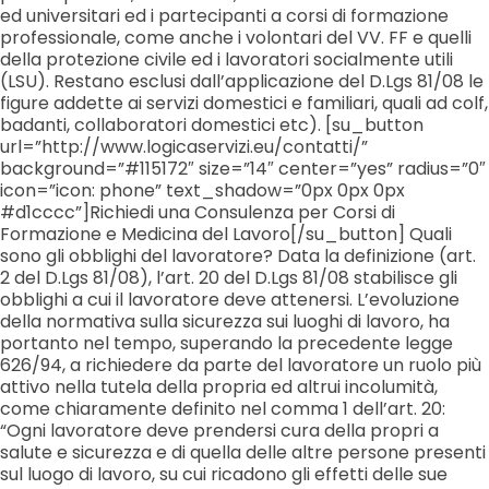
ed universitari ed i partecipanti a corsi di formazione
professionale, come anche i volontari del VV. FF e quelli
della protezione civile ed i lavoratori socialmente utili
(LSU). Restano esclusi dall’applicazione del D.Lgs 81/08 le
figure addette ai servizi domestici e familiari, quali ad colf,
badanti, collaboratori domestici etc). [su_button
url=”http://www.logicaservizi.eu/contatti/”
background=”#115172″ size=”14″ center=”yes” radius=”0″
icon=”icon: phone” text_shadow=”0px 0px 0px
#d1cccc”]Richiedi una Consulenza per Corsi di
Formazione e Medicina del Lavoro[/su_button] Quali
sono gli obblighi del lavoratore? Data la definizione (art.
2 del D.Lgs 81/08), l’art. 20 del D.Lgs 81/08 stabilisce gli
obblighi a cui il lavoratore deve attenersi. L’evoluzione
della normativa sulla sicurezza sui luoghi di lavoro, ha
portanto nel tempo, superando la precedente legge
626/94, a richiedere da parte del lavoratore un ruolo più
attivo nella tutela della propria ed altrui incolumità,
come chiaramente definito nel comma 1 dell’art. 20:
“Ogni lavoratore deve prendersi cura della propri a
salute e sicurezza e di quella delle altre persone presenti
sul luogo di lavoro, su cui ricadono gli effetti delle sue