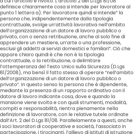
a cui l’articolo è rivolto. L’articolo 2 del D.Lgs 81/08
definisce chiaramente cosa si intende per lavoratore al
punto 1 lettera a). Per lavoratore quindi si intende” la
persona che, indipendentemente dalla tipologia
contrattuale, svolge un’attività lavorativa nell’ambito
dell’organizzazione di un datore di lavoro pubblico o
privato, con o senza retribuzione, anche al solo fine di
apprendere un mestiere, un’arte o una professione,
esclusi gli addetti ai servizi domestici e familiari”. Ciò che
appare chiaro quindi è che non è la tipologia
contrattuale, o la retribuzione, a delimitare
l’ottemperanza del Testo Unico sulla Sicurezza (D.Lgs
81/2008), ma bensì il fatto stesso di operare “nell’ambito
dell’organizzazione di un datore di lavoro pubblico o
privato”. In questo senso la persona che è dipendente,
mediante la presenza di un rapporto ordinativo con il
datore di lavoro indicante cosa, dove e quando la
mansione viene svolta e con quali strumenti, modalità,
compiti e responsabilità, rientra pienamente nella
definizione di lavoratore, con le relative tutele ordinate
dall’Art. 2 del D.Lgs 81/08. Parallelamente a questi, anche
i soci lavoratori di cooperative e società, l’associato in
partecipazione, i tirocinanti, l’allievo di istituti di istruzione