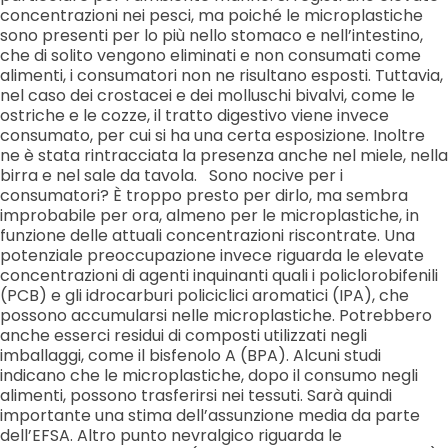
concentrazioni nei pesci, ma poiché le microplastiche
sono presenti per lo più nello stomaco e nell’intestino,
che di solito vengono eliminati e non consumati come
alimenti, i consumatori non ne risultano esposti. Tuttavia,
nel caso dei crostacei e dei molluschi bivalvi, come le
ostriche e le cozze, il tratto digestivo viene invece
consumato, per cui si ha una certa esposizione. Inoltre
ne è stata rintracciata la presenza anche nel miele, nella
birra e nel sale da tavola. Sono nocive per i
consumatori? È troppo presto per dirlo, ma sembra
improbabile per ora, almeno per le microplastiche, in
funzione delle attuali concentrazioni riscontrate. Una
potenziale preoccupazione invece riguarda le elevate
concentrazioni di agenti inquinanti quali i policlorobifenili
(PCB) e gli idrocarburi policiclici aromatici (IPA), che
possono accumularsi nelle microplastiche. Potrebbero
anche esserci residui di composti utilizzati negli
imballaggi, come il bisfenolo A (BPA). Alcuni studi
indicano che le microplastiche, dopo il consumo negli
alimenti, possono trasferirsi nei tessuti. Sarà quindi
importante una stima dell’assunzione media da parte
dell’EFSA. Altro punto nevralgico riguarda le