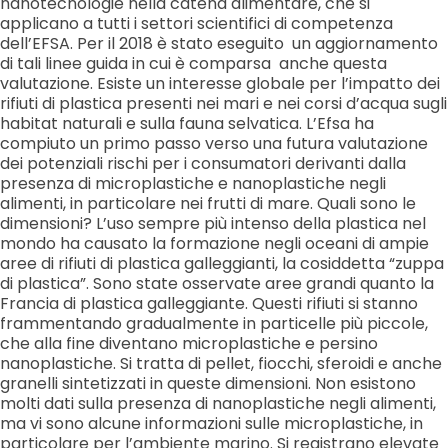
nanotecnologie nella catena alimentare, che si
applicano a tutti i settori scientifici di competenza
dell’EFSA. Per il 2018 è stato eseguito un aggiornamento
di tali linee guida in cui è comparsa anche questa
valutazione. Esiste un interesse globale per l’impatto dei
rifiuti di plastica presenti nei mari e nei corsi d’acqua sugli
habitat naturali e sulla fauna selvatica. L’Efsa ha
compiuto un primo passo verso una futura valutazione
dei potenziali rischi per i consumatori derivanti dalla
presenza di microplastiche e nanoplastiche negli
alimenti, in particolare nei frutti di mare. Quali sono le
dimensioni? L’uso sempre più intenso della plastica nel
mondo ha causato la formazione negli oceani di ampie
aree di rifiuti di plastica galleggianti, la cosiddetta “zuppa
di plastica”. Sono state osservate aree grandi quanto la
Francia di plastica galleggiante. Questi rifiuti si stanno
frammentando gradualmente in particelle più piccole,
che alla fine diventano microplastiche e persino
nanoplastiche. Si tratta di pellet, fiocchi, sferoidi e anche
granelli sintetizzati in queste dimensioni. Non esistono
molti dati sulla presenza di nanoplastiche negli alimenti,
ma vi sono alcune informazioni sulle microplastiche, in
particolare per l’ambiente marino. Si registrano elevate