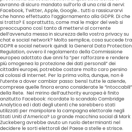
avranno di sicuro mandato sull’orlo di una crisi di nervi:
Facebook, Twitter, Apple, Google… tutti a rassicurarvi
che hanno effettuato l’aggiornamento alla GDPR. Di che
si tratta? E soprattutto, come mai le major del web si
preoccupano così tanto di mettervi al corrente
dell’avvenuta messa in sicurezza della vostra privacy su
chat e social network? Molto semplice, cosa succede tra
GDPR e social network quindi: la General Data Protection
Regulation, ovvero il regolamento della Commissione
europea adottato due anni fa “per rafforzare e rendere
più omogenea la protezione dei dati personali” dei
cittadini europei, potrebbe costare molto caro persino
ai colossi di Internet. Per la prima volta, dunque, non è
l’utente a dover cambiar passo: bensì tutte le aziende,
comprese quelle finora erano considerate le “intoccabili”
della Rete. Nel mirino dell’authority europea è finito
anzitutto Facebook: ricordate lo scandalo Cambridge
Analytica ed i dati degli utenti che sarebbero stati
utilizzati per manipolare la campagna elettorale negli
Stati Uniti d’America? La grande macchina social di Mark
Zuckeberg avrebbe avuto un ruolo determinanti nel
decidere le sorti elettorali del Paese a stelle e strisce.