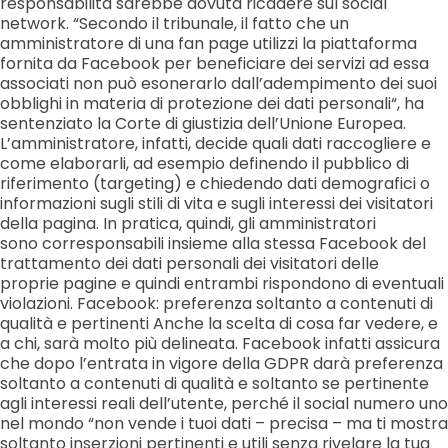
responsabilità sarebbe dovuta ricadere sul social
network. “Secondo il tribunale, il fatto che un
amministratore di una fan page utilizzi la piattaforma
fornita da Facebook per beneficiare dei servizi ad essa
associati non può esonerarlo dall’adempimento dei suoi
obblighi in materia di protezione dei dati personali“, ha
sentenziato la Corte di giustizia dell’Unione Europea.
L’amministratore, infatti, decide quali dati raccogliere e
come elaborarli, ad esempio definendo il pubblico di
riferimento (targeting) e chiedendo dati demografici o
informazioni sugli stili di vita e sugli interessi dei visitatori
della pagina. In pratica, quindi, gli amministratori
sono corresponsabili insieme alla stessa Facebook del
trattamento dei dati personali dei visitatori delle
proprie pagine e quindi entrambi rispondono di eventuali
violazioni. Facebook: preferenza soltanto a contenuti di
qualità e pertinenti Anche la scelta di cosa far vedere, e
a chi, sarà molto più delineata. Facebook infatti assicura
che dopo l’entrata in vigore della GDPR darà preferenza
soltanto a contenuti di qualità e soltanto se pertinente
agli interessi reali dell’utente, perché il social numero uno
nel mondo “non vende i tuoi dati – precisa – ma ti mostra
soltanto inserzioni pertinenti e utili senza rivelare la tua