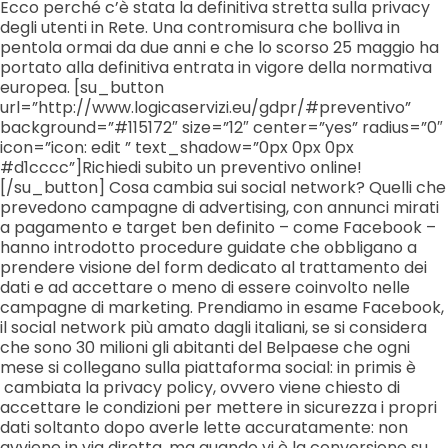
Ecco perché c’è stata la definitiva stretta sulla privacy
degli utenti in Rete. Una contromisura che bolliva in
pentola ormai da due anni e che lo scorso 25 maggio ha
portato alla definitiva entrata in vigore della normativa
europea. [su_button
url=”http://www.logicaservizi.eu/gdpr/#preventivo”
background=”#115172″ size=”12″ center=”yes” radius=”0″
icon=”icon: edit ” text_shadow=”0px 0px 0px
#d1cccc”]Richiedi subito un preventivo online!
[/su_button] Cosa cambia sui social network? Quelli che
prevedono campagne di advertising, con annunci mirati
a pagamento e target ben definito – come Facebook –
hanno introdotto procedure guidate che obbligano a
prendere visione del form dedicato al trattamento dei
dati e ad accettare o meno di essere coinvolto nelle
campagne di marketing. Prendiamo in esame Facebook,
il social network più amato dagli italiani, se si considera
che sono 30 milioni gli abitanti del Belpaese che ogni
mese si collegano sulla piattaforma social: in primis è
cambiata la privacy policy, ovvero viene chiesto di
accettare le condizioni per mettere in sicurezza i propri
dati soltanto dopo averle lette accuratamente: non
avviene in via diretta, ma quando vi è la conversione su