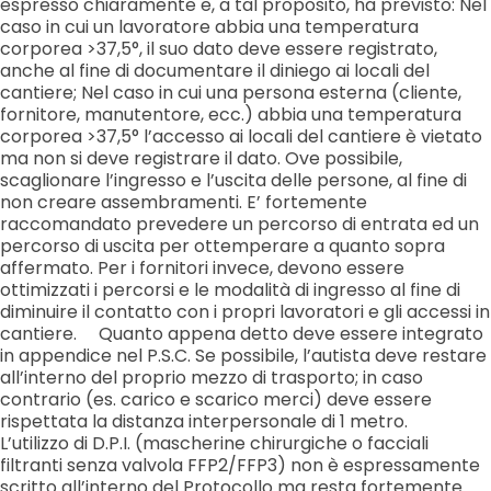
espresso chiaramente e, a tal proposito, ha previsto: Nel
caso in cui un lavoratore abbia una temperatura
corporea >37,5°, il suo dato deve essere registrato,
anche al fine di documentare il diniego ai locali del
cantiere; Nel caso in cui una persona esterna (cliente,
fornitore, manutentore, ecc.) abbia una temperatura
corporea >37,5° l’accesso ai locali del cantiere è vietato
ma non si deve registrare il dato. Ove possibile,
scaglionare l’ingresso e l’uscita delle persone, al fine di
non creare assembramenti. E’ fortemente
raccomandato prevedere un percorso di entrata ed un
percorso di uscita per ottemperare a quanto sopra
affermato. Per i fornitori invece, devono essere
ottimizzati i percorsi e le modalità di ingresso al fine di
diminuire il contatto con i propri lavoratori e gli accessi in
cantiere. Quanto appena detto deve essere integrato
in appendice nel P.S.C. Se possibile, l’autista deve restare
all’interno del proprio mezzo di trasporto; in caso
contrario (es. carico e scarico merci) deve essere
rispettata la distanza interpersonale di 1 metro.
L’utilizzo di D.P.I. (mascherine chirurgiche o facciali
filtranti senza valvola FFP2/FFP3) non è espressamente
scritto all’interno del Protocollo ma resta fortemente