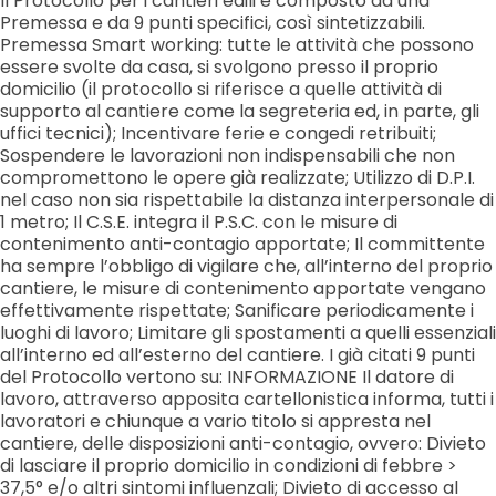
Il Protocollo per i cantieri edili è composto da una
Premessa e da 9 punti specifici, così sintetizzabili.
Premessa Smart working: tutte le attività che possono
essere svolte da casa, si svolgono presso il proprio
domicilio (il protocollo si riferisce a quelle attività di
supporto al cantiere come la segreteria ed, in parte, gli
uffici tecnici); Incentivare ferie e congedi retribuiti;
Sospendere le lavorazioni non indispensabili che non
compromettono le opere già realizzate; Utilizzo di D.P.I.
nel caso non sia rispettabile la distanza interpersonale di
1 metro; Il C.S.E. integra il P.S.C. con le misure di
contenimento anti-contagio apportate; Il committente
ha sempre l’obbligo di vigilare che, all’interno del proprio
cantiere, le misure di contenimento apportate vengano
effettivamente rispettate; Sanificare periodicamente i
luoghi di lavoro; Limitare gli spostamenti a quelli essenziali
all’interno ed all’esterno del cantiere. I già citati 9 punti
del Protocollo vertono su: INFORMAZIONE Il datore di
lavoro, attraverso apposita cartellonistica informa, tutti i
lavoratori e chiunque a vario titolo si appresta nel
cantiere, delle disposizioni anti-contagio, ovvero: Divieto
di lasciare il proprio domicilio in condizioni di febbre >
37,5° e/o altri sintomi influenzali; Divieto di accesso al