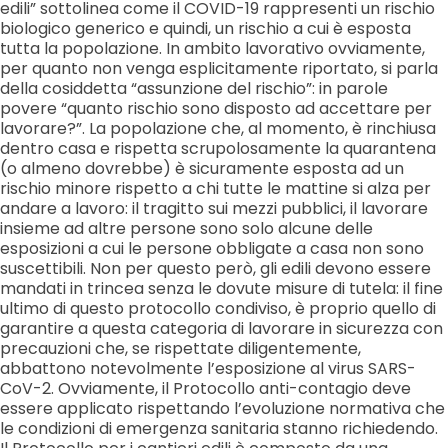
edili” sottolinea come il COVID-19 rappresenti un rischio
biologico generico e quindi, un rischio a cui è esposta
tutta la popolazione. In ambito lavorativo ovviamente,
per quanto non venga esplicitamente riportato, si parla
della cosiddetta “assunzione del rischio”: in parole
povere “quanto rischio sono disposto ad accettare per
lavorare?”. La popolazione che, al momento, è rinchiusa
dentro casa e rispetta scrupolosamente la quarantena
(o almeno dovrebbe) è sicuramente esposta ad un
rischio minore rispetto a chi tutte le mattine si alza per
andare a lavoro: il tragitto sui mezzi pubblici, il lavorare
insieme ad altre persone sono solo alcune delle
esposizioni a cui le persone obbligate a casa non sono
suscettibili. Non per questo però, gli edili devono essere
mandati in trincea senza le dovute misure di tutela: il fine
ultimo di questo protocollo condiviso, è proprio quello di
garantire a questa categoria di lavorare in sicurezza con
precauzioni che, se rispettate diligentemente,
abbattono notevolmente l’esposizione al virus SARS-
CoV-2. Ovviamente, il Protocollo anti-contagio deve
essere applicato rispettando l’evoluzione normativa che
le condizioni di emergenza sanitaria stanno richiedendo.