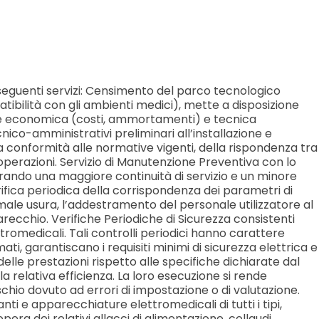
 seguenti servizi: Censimento del parco tecnologico
tibilità con gli ambienti medici), mette a disposizione
ione economica (costi, ammortamenti) e tecnica
ico-amministrativi preliminari all’installazione e
ella conformità alle normative vigenti, della rispondenza tra
 operazioni. Servizio di Manutenzione Preventiva con lo
rando una maggiore continuità di servizio e un minore
rifica periodica della corrispondenza dei parametri di
ormale usura, l’addestramento del personale utilizzatore al
recchio. Verifiche Periodiche di Sicurezza consistenti
ettromedicali. Tali controlli periodici hanno carattere
 garantiscano i requisiti minimi di sicurezza elettrica e
lle prestazioni rispetto alle specifiche dichiarate dal
a relativa efficienza. La loro esecuzione si rende
chio dovuto ad errori di impostazione o di valutazione.
i e apparecchiature elettromedicali di tutti i tipi,
era dei relativi allacci di alimentazione, collaudi,