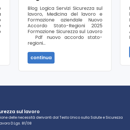
e
Blog Logica Servizi Sicurezza sul
a
lavoro, Medicina del lavoro e
o
Formazione aziendale Nuovo
e
Accordo Stato-Regioni 2025
o
Formazione Sicurezza sul Lavoro
Pdf nuovo accordo stato-
regioni…
continua
urezza sul lavoro
ione delle necessità derivanti dal Testo Unico sulla Salute e Sicurezza
Lavoro D.Lgs. 81/08