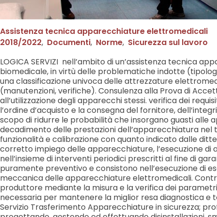
Assistenza tecnica apparecchiature elettromedicali
2018/2022
,
Documenti
,
Norme
,
Sicurezza sul lavoro
LOGICA SERVIZI nell’ambito di un’assistenza tecnica appar
biomedicale, in virtù delle problematiche indotte (tipolog
una classificazione univoca delle attrezzature elettrom
(manutenzioni, verifiche). Consulenza alla Prova di Accett
all’utilizzazione degli apparecchi stessi. verifica dei requ
l’ordine d’acquisto e la consegna del fornitore, dell’integ
scopo di ridurre le probabilità che insorgano guasti all
decadimento delle prestazioni dell’apparecchiatura nel te
funzionalità e calibrazione con quanto indicato dalle ditte
corretto impiego delle apparecchiature, l’esecuzione di a
nell’insieme di interventi periodici prescritti al fine di g
puramente preventivo e consistono nell’esecuzione di esa
meccanica delle apparecchiature elettromedicali. Controllo
produttore mediante la misura e la verifica dei parametri c
necessaria per mantenere la miglior resa diagnostica e te
Servizio Trasferimento Apparecchiature in sicurezza; prof
progettando, gestendo ed effettuando disinstallazioni, smon