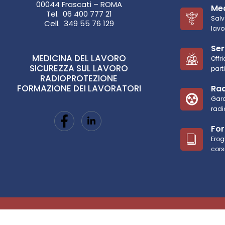
00044 Frascati – ROMA
Med
Tel. 06 400 777 21
Salv
Cell. 349 55 76 129
lavo
Ser
MEDICINA DEL LAVORO
Offr
SICUREZZA SUL LAVORO
part
RADIOPROTEZIONE
FORMAZIONE DEI LAVORATORI
Rad
Gara
radi
Fo
Erog
cors
©2025. Tutti i diritti riservati