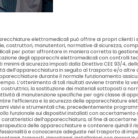
ecchiature elettromedicali può offrire ai propri clienti i
ie, costruttori, manutentori, normative di sicurezza, compa
edicali per poter affrontare in maniera corretta la gest
azione degli apparecchi elettromedicali con controlli tecn
isiti minimi di sicurezza imposti dalla Direttiva CEE 93/4, d
rità dell’apparecchiatura in seguito al trasporto e/o altre
e apparecchiature durante il normale funzionamento assicu
mpo. L’ottenimento di tali risultati avviene tramite la ve
 costruttrici, la sostituzione dei materiali sottoposti a n
ttività di manutenzione specifiche per ogni classe di appa
arantire l’efficienza e la sicurezza delle apparecchiature el
mi visivi e strumentali che, precedentemente programmati,
 funzionale sui dispositivi installati con accertamento de
aratteristici dell’apparecchiatura, al fine di accertarne l
rapeutica delle apparecchiature e contenere quindi il ris
essionalità e conoscenze adeguate nel trasporto di impiant
taggi, trasporti, rimontaggi, installazioni con messa in op