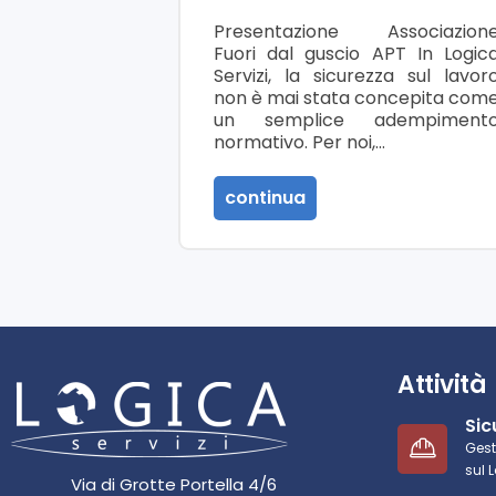
Presentazione Associazion
Fuori dal guscio APT In Logic
Servizi, la sicurezza sul lavor
non è mai stata concepita com
un semplice adempiment
normativo. Per noi,…
continua
Attività
Sic
Gest
sul 
Via di Grotte Portella 4/6