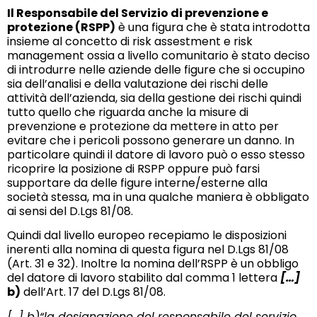
Il Responsabile del Servizio di prevenzione e
protezione (RSPP)
è una figura che è stata introdotta
insieme al concetto di risk assestment e risk
management ossia a livello comunitario è stato deciso
di introdurre nelle aziende delle figure che si occupino
sia dell’analisi e della valutazione dei rischi
delle
attività dell’azienda, sia della gestione dei rischi quindi
tutto quello che riguarda anche la misure di
prevenzione e protezione da mettere in atto per
evitare che i pericoli possono generare un danno. In
particolare quindi il datore di lavoro può o esso stesso
ricoprire la posizione
di RSPP oppure può farsi
supportare da delle figure interne/esterne alla
società stessa, ma in una qualche maniera è obbligato
ai sensi del D.Lgs 81/08.
Quindi dal livello europeo recepiamo le disposizioni
inerenti alla nomina di questa figura nel D.Lgs 81/08
(Art. 31 e 32). Inoltre la nomina dell’RSPP è un obbligo
del datore di lavoro stabilito dal comma 1 lettera
[…]
b)
dell’Art. 17 del D.Lgs 81/08.
[…] b)“la designazione del responsabile del servizio