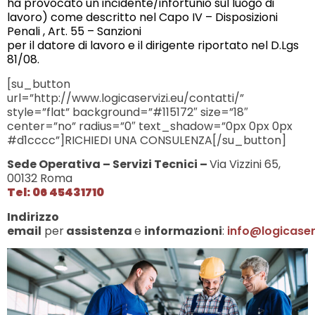
ha provocato un incidente/infortunio sul luogo di
lavoro) come descritto nel Capo IV – Disposizioni
Penali , Art. 55 – Sanzioni
per il datore di lavoro e il dirigente riportato nel D.Lgs
81/08.
[su_button
url=”http://www.logicaservizi.eu/contatti/”
style=”flat” background=”#115172″ size=”18″
center=”no” radius=”0″ text_shadow=”0px 0px 0px
#d1cccc”]RICHIEDI UNA CONSULENZA[/su_button]
Sede Operativa – Servizi Tecnici –
Via Vizzini 65,
00132 Roma
Tel: 06 45431710
Indirizzo
email
per
assistenza
e
informazioni
:
info@logicaser