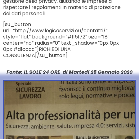
gestione della privacy, aiutando le imprese a
rispettare i regolamenti in materia di protezione
dei dati personali.
[su_button
url=”http://www.logicaservizi.eu/contatti/”
style=”flat” background=”#115172″ size=”18″
center=”no” radius=”0″ text_shadow=”0px 0px
0px #d1cccc”]RICHIEDI UNA
CONSULENZA[/su_button]
Fonte: IL SOLE 24 ORE di Martedì 28 Gennaio 2020