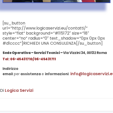
[su_button
url=”http://www.logicaservizi.eu/contatti/”
style=”flat” background=”#115172″ size=”18″
center=”no” radius=”0″ text_shadow=”0px 0px 0px
#d1cccc”]RICHIEDI UNA CONSULENZA[/su_button]
Sede Operativa – Servizi Tecnici –
Via Vizzini 34, 00132 Roma
Tel: 06-45431710/ 06-45431711
Indirizzo
info@logicaservizi.e
email
per
assistenza
e
informazioni
:
Di
Logica Servizi